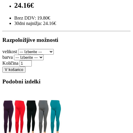
24.16€
Brez DDV: 19.80€
30dni najnižja: 24.16€
Razpoložljive možnosti
velikost
barva
Količina
V košarico
Podobni izdelki