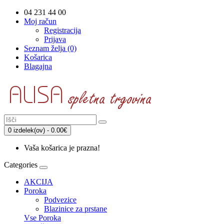
04 231 44 00
Moj račun
Registracija
Prijava
Seznam želja (0)
Košarica
Blagajna
0 izdelek(ov) - 0.00€
Vaša košarica je prazna!
Categories
AKCIJA
Poroka
Podvezice
Blazinice za prstane
Vse Poroka