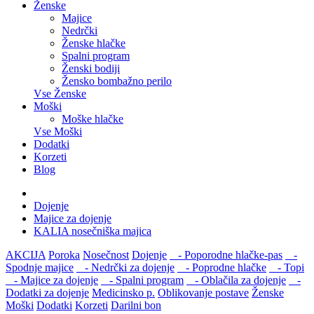
Ženske
Majice
Nedrčki
Ženske hlačke
Spalni program
Ženski bodiji
Žensko bombažno perilo
Vse Ženske
Moški
Moške hlačke
Vse Moški
Dodatki
Korzeti
Blog
Dojenje
Majice za dojenje
KALIA nosečniška majica
AKCIJA
Poroka
Nosečnost
Dojenje
- Poporodne hlačke-pas
-
Spodnje majice
- Nedrčki za dojenje
- Poprodne hlačke
- Topi
- Majice za dojenje
- Spalni program
- Oblačila za dojenje
-
Dodatki za dojenje
Medicinsko p.
Oblikovanje postave
Ženske
Moški
Dodatki
Korzeti
Darilni bon