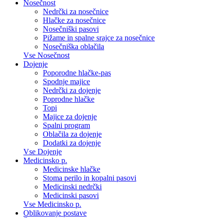
Nosečnost
Nedrčki za nosečnice
Hlačke za nosečnice
Nosečniški pasovi
Pižame in spalne srajce za nosečnice
Nosečniška oblačila
Vse Nosečnost
Dojenje
Poporodne hlačke-pas
Spodnje majice
Nedrčki za dojenje
Poprodne hlačke
Topi
Majice za dojenje
Spalni program
Oblačila za dojenje
Dodatki za dojenje
Vse Dojenje
Medicinsko p.
Medicinske hlačke
Stoma perilo in kopalni pasovi
Medicinski nedrčki
Medicinski pasovi
Vse Medicinsko p.
Oblikovanje postave