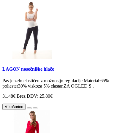
LAGON nosečniške hlače
Pas je zelo elastičen z možnostjo regulacije.Material:65%
poliester30% viskoza 5% elastanZA OGLED S..
31.48€
Brez DDV: 25.80€
V košarico