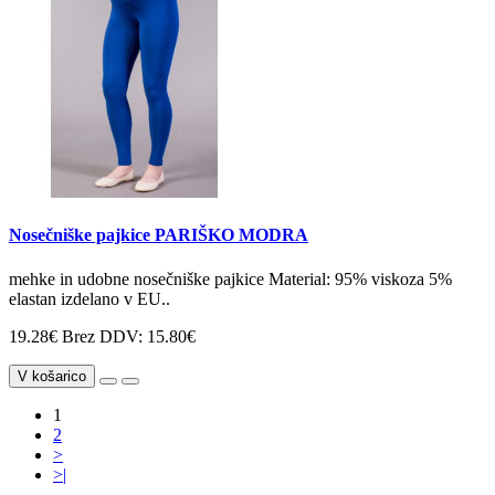
Nosečniške pajkice PARIŠKO MODRA
mehke in udobne nosečniške pajkice Material: 95% viskoza 5%
elastan izdelano v EU..
19.28€
Brez DDV: 15.80€
V košarico
1
2
>
>|