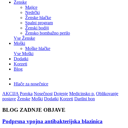
Ženske
Majice
Nedrčki
Ženske hlačke
Spalni program
Ženski bodiji
Žensko bombažno perilo
Vse Ženske
Moški
Moške hlačke
Vse Moški
Dodatki
Korzeti
Blog
Hlače za nosečnice
AKCIJA
Poroka
Nosečnost
Dojenje
Medicinsko p.
Oblikovanje
postave
Ženske
Moški
Dodatki
Korzeti
Darilni bon
BLOG ZADNJE OBJAVE
Podprsna vpojna antibakterijska blazinica