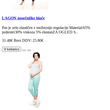
LAGON nosečniške hlače
Pas je zelo elastičen z možnostjo regulacije.Material:65%
poliester30% viskoza 5% elastanZA OGLED S..
31.48€
Brez DDV: 25.80€
V košarico