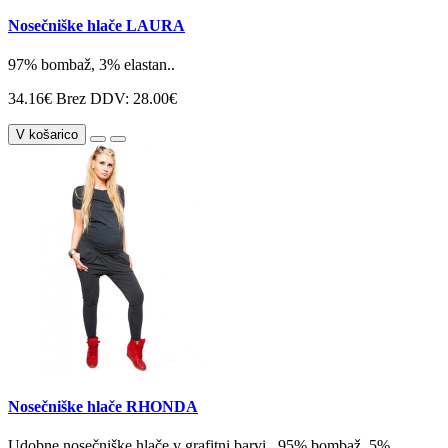
Nosečniške hlače LAURA
97% bombaž, 3% elastan..
34.16€
Brez DDV: 28.00€
V košarico
Nosečniške hlače RHONDA
Udobne nosečniške hlače v grafitni barvi.. 95% bombaž, 5%