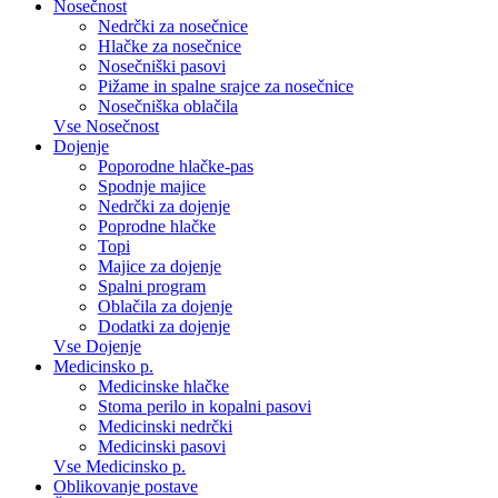
Nosečnost
Nedrčki za nosečnice
Hlačke za nosečnice
Nosečniški pasovi
Pižame in spalne srajce za nosečnice
Nosečniška oblačila
Vse Nosečnost
Dojenje
Poporodne hlačke-pas
Spodnje majice
Nedrčki za dojenje
Poprodne hlačke
Topi
Majice za dojenje
Spalni program
Oblačila za dojenje
Dodatki za dojenje
Vse Dojenje
Medicinsko p.
Medicinske hlačke
Stoma perilo in kopalni pasovi
Medicinski nedrčki
Medicinski pasovi
Vse Medicinsko p.
Oblikovanje postave