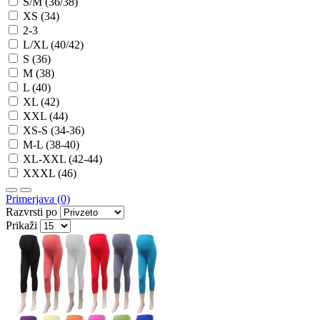
S/M (36/38)
XS (34)
2-3
L/XL (40/42)
S (36)
M (38)
L (40)
XL (42)
XXL (44)
XS-S (34-36)
M-L (38-40)
XL-XXL (42-44)
XXXL (46)
Primerjava (0)
Razvrsti po
Prikaži