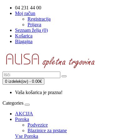
04 231 44 00
Moj račun
Registracija
Prijava
Seznam želja (0)
Košarica
Blagajna
0 izdelek(ov) - 0.00€
Vaša košarica je prazna!
Categories
AKCIJA
Poroka
Podvezice
Blazinice za prstane
Vse Poroka