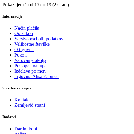
Prikazujem 1 od 15 do 19 (2 strani)
Informacije
Način plačila
Opis ikon
Varstvo osebnih podatkov
Velikostne številke
O trgovini
Pogoji
Varovanje okolja
Postopek nakupa
Izdelava po meri
Trgovina Alisa Žabnica
Storitev za kupce
Kontakt
Zemljevid strani
Dodatki
Darilni boni