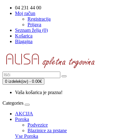
04 231 44 00
Moj račun
Registracija
Prijava
Seznam želja (0)
Košarica
Blagajna
0 izdelek(ov) - 0.00€
Vaša košarica je prazna!
Categories
AKCIJA
Poroka
Podvezice
Blazinice za prstane
Vse Poroka