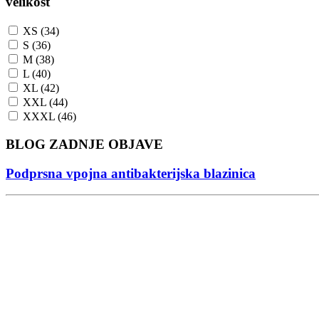
velikost
XS (34)
S (36)
M (38)
L (40)
XL (42)
XXL (44)
XXXL (46)
BLOG ZADNJE OBJAVE
Podprsna vpojna antibakterijska blazinica