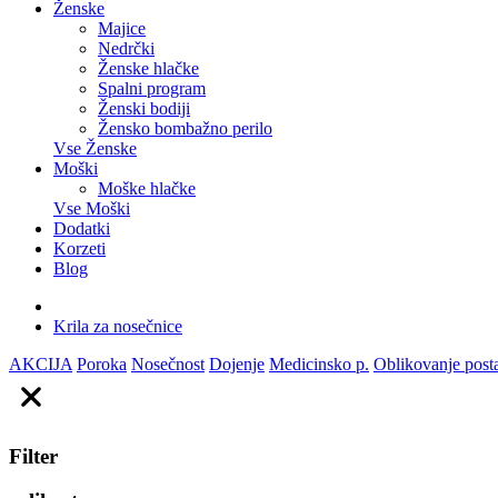
Ženske
Majice
Nedrčki
Ženske hlačke
Spalni program
Ženski bodiji
Žensko bombažno perilo
Vse Ženske
Moški
Moške hlačke
Vse Moški
Dodatki
Korzeti
Blog
Krila za nosečnice
AKCIJA
Poroka
Nosečnost
Dojenje
Medicinsko p.
Oblikovanje post
Filter