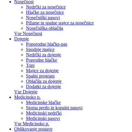
Nosečnost
Nedrčki za nosečnice
Hlačke za nosečnice
Nosečniški pasovi
Pižame in spalne srajce za nosečnice
Nosečniška oblačila
Vse Nosečnost
Dojenje
Poporodne hlačke-pas
Spodnje majice
Nedrčki za dojenje
Poprodne hlačke
Topi
Majice za dojenje
Spalni program
Oblačila za dojenje
Dodatki za dojenje
Vse Dojenje
Medicinsko p.
Medicinske hlačke
Stoma perilo in kopalni pasovi
Medicinski nedrčki
Medicinski pasovi
Vse Medicinsko p.
Oblikovanje postave