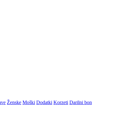
ave
Ženske
Moški
Dodatki
Korzeti
Darilni bon