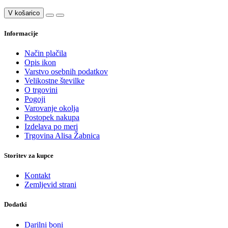
V košarico
Informacije
Način plačila
Opis ikon
Varstvo osebnih podatkov
Velikostne številke
O trgovini
Pogoji
Varovanje okolja
Postopek nakupa
Izdelava po meri
Trgovina Alisa Žabnica
Storitev za kupce
Kontakt
Zemljevid strani
Dodatki
Darilni boni