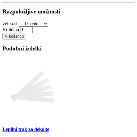
Razpoložljive možnosti
velikost
Količina
V košarico
Podobni izdelki
Lepilni trak za dekolte