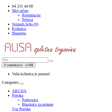
04 231 44 00
Moj račun
Registracija
Prijava
Seznam želja (0)
Košarica
Blagajna
0 izdelek(ov) - 0.00€
Vaša košarica je prazna!
Categories
AKCIJA
Poroka
Podvezice
Blazinice za prstane
Vse Poroka