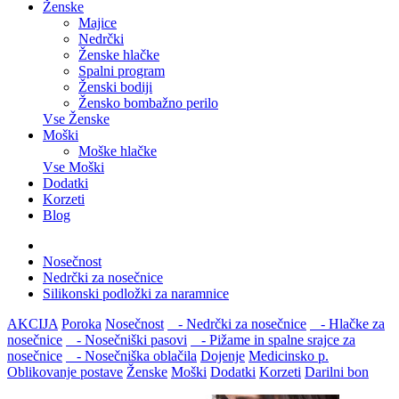
Ženske
Majice
Nedrčki
Ženske hlačke
Spalni program
Ženski bodiji
Žensko bombažno perilo
Vse Ženske
Moški
Moške hlačke
Vse Moški
Dodatki
Korzeti
Blog
Nosečnost
Nedrčki za nosečnice
Silikonski podložki za naramnice
AKCIJA
Poroka
Nosečnost
- Nedrčki za nosečnice
- Hlačke za
nosečnice
- Nosečniški pasovi
- Pižame in spalne srajce za
nosečnice
- Nosečniška oblačila
Dojenje
Medicinsko p.
Oblikovanje postave
Ženske
Moški
Dodatki
Korzeti
Darilni bon