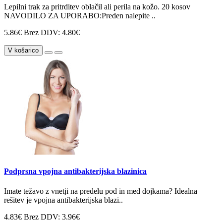
Lepilni trak za pritrditev oblačil ali perila na kožo. 20 kosov
NAVODILO ZA UPORABO:Preden nalepite ..
5.86€
Brez DDV: 4.80€
V košarico
Podprsna vpojna antibakterijska blazinica
Imate težavo z vnetji na predelu pod in med dojkama? Idealna
rešitev je vpojna antibakterijska blazi..
4.83€
Brez DDV: 3.96€