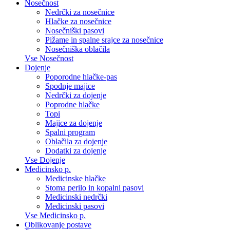
Nosečnost
Nedrčki za nosečnice
Hlačke za nosečnice
Nosečniški pasovi
Pižame in spalne srajce za nosečnice
Nosečniška oblačila
Vse Nosečnost
Dojenje
Poporodne hlačke-pas
Spodnje majice
Nedrčki za dojenje
Poprodne hlačke
Topi
Majice za dojenje
Spalni program
Oblačila za dojenje
Dodatki za dojenje
Vse Dojenje
Medicinsko p.
Medicinske hlačke
Stoma perilo in kopalni pasovi
Medicinski nedrčki
Medicinski pasovi
Vse Medicinsko p.
Oblikovanje postave