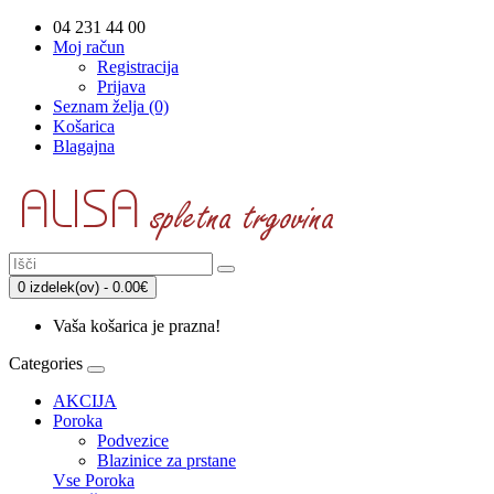
04 231 44 00
Moj račun
Registracija
Prijava
Seznam želja (0)
Košarica
Blagajna
0 izdelek(ov) - 0.00€
Vaša košarica je prazna!
Categories
AKCIJA
Poroka
Podvezice
Blazinice za prstane
Vse Poroka