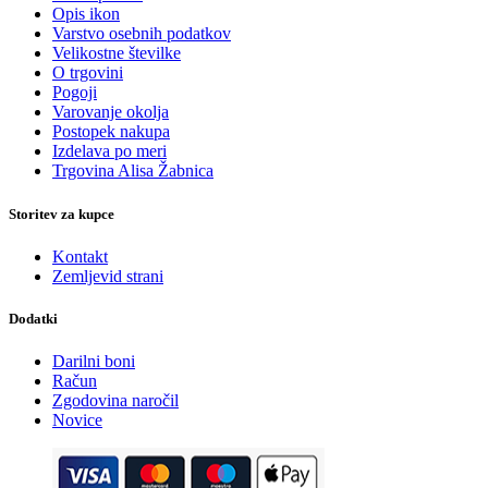
Opis ikon
Varstvo osebnih podatkov
Velikostne številke
O trgovini
Pogoji
Varovanje okolja
Postopek nakupa
Izdelava po meri
Trgovina Alisa Žabnica
Storitev za kupce
Kontakt
Zemljevid strani
Dodatki
Darilni boni
Račun
Zgodovina naročil
Novice