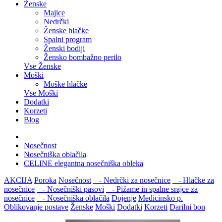
Ženske
Majice
Nedrčki
Ženske hlačke
Spalni program
Ženski bodiji
Žensko bombažno perilo
Vse Ženske
Moški
Moške hlačke
Vse Moški
Dodatki
Korzeti
Blog
Nosečnost
Nosečniška oblačila
CELINE elegantna nosečniška obleka
AKCIJA
Poroka
Nosečnost
- Nedrčki za nosečnice
- Hlačke za
nosečnice
- Nosečniški pasovi
- Pižame in spalne srajce za
nosečnice
- Nosečniška oblačila
Dojenje
Medicinsko p.
Oblikovanje postave
Ženske
Moški
Dodatki
Korzeti
Darilni bon