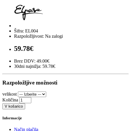
Šifra: EL004
Razpoložljivost: Na zalogi
59.78€
Brez DDV: 49.00€
30dni najnižja: 59.78€
Razpoložljive možnosti
velikost
Količina
V košarico
Informacije
Način plačila