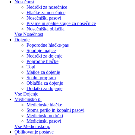
Nosečnost
Nedrčki za nosečnice
Hlačke za nosečnice
Nosečniški pasovi
Pižame in spalne srajce za nosečnice
Nosečniška oblačila
Vse Nosečnost
Dojenje
Poporodne hlačke-pas
Spodnje majice
Nedrčki za dojenje
Poprodne hlačke
Topi
Majice za dojenje
Spalni program
Oblačila za dojenje
Dodatki za dojenje
Vse Dojenje
Medicinsko p.
Medicinske hlačke
Stoma perilo in kopalni pasovi
Medicinski nedrčki
Medicinski pasovi
Vse Medicinsko p.
Oblikovanje postave