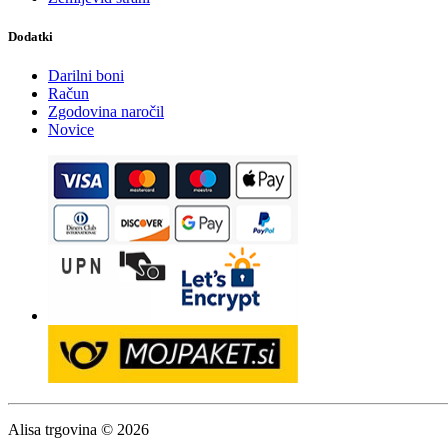
Dodatki
Darilni boni
Račun
Zgodovina naročil
Novice
Alisa trgovina © 2026