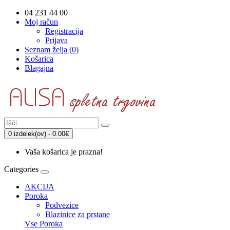
04 231 44 00
Moj račun
Registracija
Prijava
Seznam želja (0)
Košarica
Blagajna
0 izdelek(ov) - 0.00€
Vaša košarica je prazna!
Categories
AKCIJA
Poroka
Podvezice
Blazinice za prstane
Vse Poroka