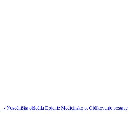
- Nosečniška oblačila
Dojenje
Medicinsko p.
Oblikovanje postave