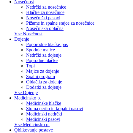
Nosečnost
Nedrčki za nosečnice
Hlačke za nosečnice
Nosečniški pasovi
Pižame in spalne srajce za nosečnice
Nosečniška oblačila
Vse Nosečnost
Dojenje
Poporodne hlačke-pas
Spodnje majice
Nedrčki za dojenje
Poprodne hlačke
Topi
Majice za dojenje
Spalni program
Oblačila za dojenje
Dodatki za dojenje
Vse Dojenje
Medicinsko p.
Medicinske hlačke
Stoma perilo in kopalni pasovi
Medicinski nedrčki
Medicinski pasovi
Vse Medicinsko p.
Oblikovanje postave