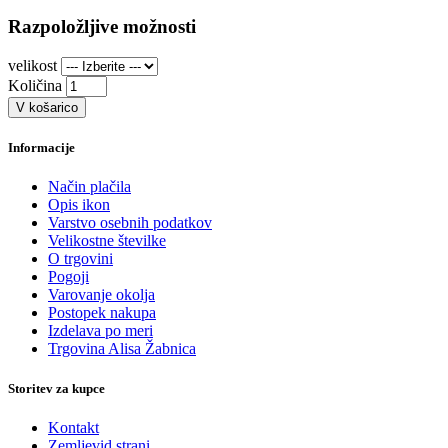
Razpoložljive možnosti
velikost
Količina
V košarico
Informacije
Način plačila
Opis ikon
Varstvo osebnih podatkov
Velikostne številke
O trgovini
Pogoji
Varovanje okolja
Postopek nakupa
Izdelava po meri
Trgovina Alisa Žabnica
Storitev za kupce
Kontakt
Zemljevid strani