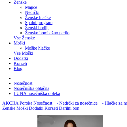
Ženske
Majice
Nedrčki
Ženske hlačke
Spalni program
Ženski bodiji
Žensko bombažno perilo
Vse Ženske
Moški
Moške hlačke
Vse Moški
Dodatki
Korzeti
Blog
Nosečnost
Nosečniška oblačila
LUNA nosečniška obleka
AKCIJA
Poroka
Nosečnost
- Nedrčki za nosečnice
- Hlačke za no
Ženske
Moški
Dodatki
Korzeti
Darilni bon