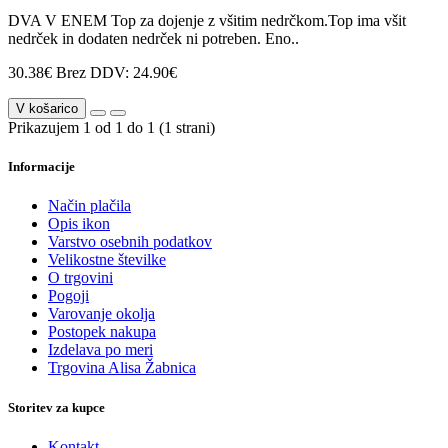
DVA V ENEM Top za dojenje z všitim nedrčkom.Top ima všit
nedrček in dodaten nedrček ni potreben. Eno..
30.38€
Brez DDV: 24.90€
V košarico
Prikazujem 1 od 1 do 1 (1 strani)
Informacije
Način plačila
Opis ikon
Varstvo osebnih podatkov
Velikostne številke
O trgovini
Pogoji
Varovanje okolja
Postopek nakupa
Izdelava po meri
Trgovina Alisa Žabnica
Storitev za kupce
Kontakt