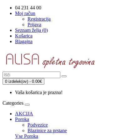
04 231 44 00
Moj račun
Registracija
Prijava
Seznam želja (0)
Košarica
Blagajna
0 izdelek(ov) - 0.00€
Vaša košarica je prazna!
Categories
AKCIJA
Poroka
Podvezice
Blazinice za prstane
Vse Poroka