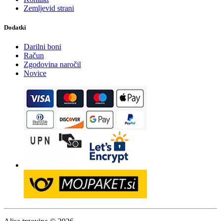
Zemljevid strani
Dodatki
Darilni boni
Račun
Zgodovina naročil
Novice