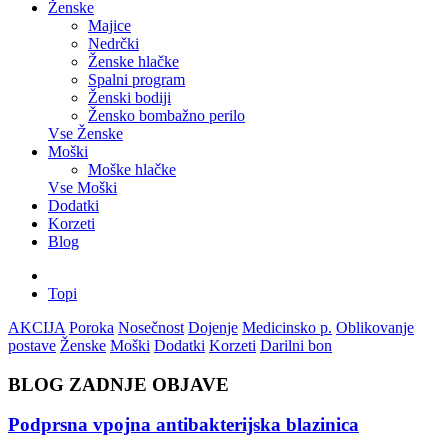
Ženske
Majice
Nedrčki
Ženske hlačke
Spalni program
Ženski bodiji
Žensko bombažno perilo
Vse Ženske
Moški
Moške hlačke
Vse Moški
Dodatki
Korzeti
Blog
Topi
AKCIJA
Poroka
Nosečnost
Dojenje
Medicinsko p.
Oblikovanje
postave
Ženske
Moški
Dodatki
Korzeti
Darilni bon
BLOG ZADNJE OBJAVE
Podprsna vpojna antibakterijska blazinica