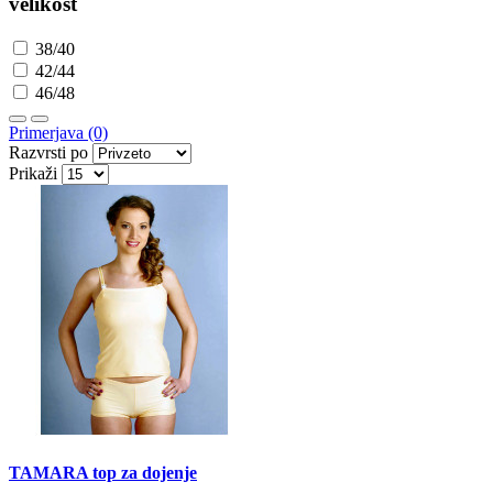
velikost
38/40
42/44
46/48
Primerjava (0)
Razvrsti po
Prikaži
TAMARA top za dojenje