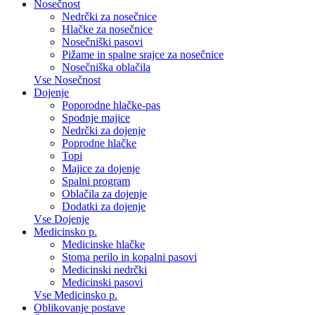
Nosečnost
Nedrčki za nosečnice
Hlačke za nosečnice
Nosečniški pasovi
Pižame in spalne srajce za nosečnice
Nosečniška oblačila
Vse Nosečnost
Dojenje
Poporodne hlačke-pas
Spodnje majice
Nedrčki za dojenje
Poprodne hlačke
Topi
Majice za dojenje
Spalni program
Oblačila za dojenje
Dodatki za dojenje
Vse Dojenje
Medicinsko p.
Medicinske hlačke
Stoma perilo in kopalni pasovi
Medicinski nedrčki
Medicinski pasovi
Vse Medicinsko p.
Oblikovanje postave