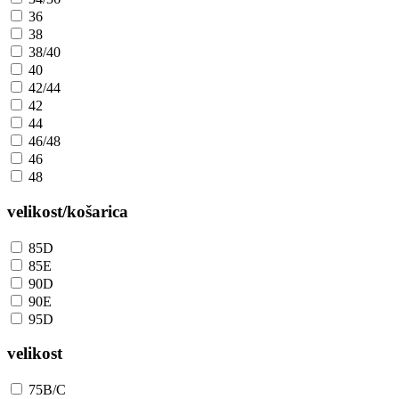
36
38
38/40
40
42/44
42
44
46/48
46
48
velikost/košarica
85D
85E
90D
90E
95D
velikost
75B/C