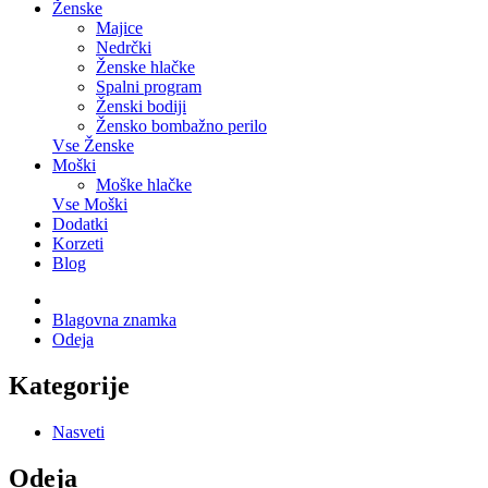
Ženske
Majice
Nedrčki
Ženske hlačke
Spalni program
Ženski bodiji
Žensko bombažno perilo
Vse Ženske
Moški
Moške hlačke
Vse Moški
Dodatki
Korzeti
Blog
Blagovna znamka
Odeja
Kategorije
Nasveti
Odeja