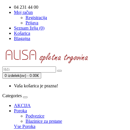
04 231 44 00
Moj račun
Registracija
Prijava
Seznam želja (0)
Košarica
Blagajna
0 izdelek(ov) - 0.00€
Vaša košarica je prazna!
Categories
AKCIJA
Poroka
Podvezice
Blazinice za prstane
Vse Poroka