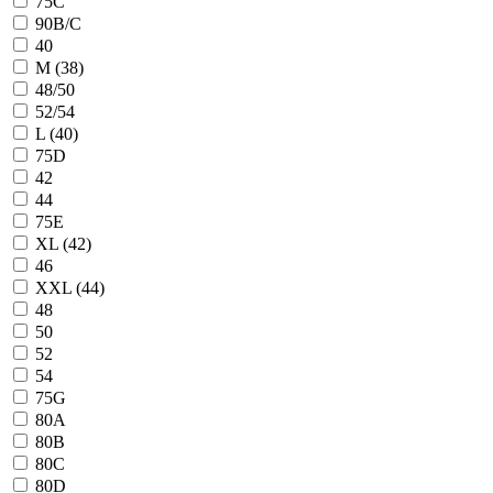
75C
90B/C
40
M (38)
48/50
52/54
L (40)
75D
42
44
75E
XL (42)
46
XXL (44)
48
50
52
54
75G
80A
80B
80C
80D