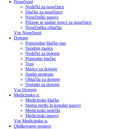
Nosečnost
Nedrčki za nosečnice
Hlačke za nosečnice
Nosečniški pasovi
Pižame in spalne srajce za nosečnice
Nosečniška oblačila
Vse Nosečnost
Dojenje
Poporodne hlačke-pas
Spodnje majice
Nedrčki za dojenje
Poprodne hlačke
Topi
Majice za dojenje
Spalni program
Oblačila za dojenje
Dodatki za dojenje
Vse Dojenje
Medicinsko p.
Medicinske hlačke
Stoma perilo in kopalni pasovi
Medicinski nedrčki
Medicinski pasovi
Vse Medicinsko p.
Oblikovanje postave