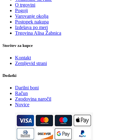
O trgovini
Pogoji
Varovanje okolja
Postopek nakupa
Izdelava po meri
Trgovina Alisa Žabnica
Storitev za kupce
Kontakt
Zemljevid strani
Dodatki
Darilni boni
Račun
Zgodovina naročil
Novice