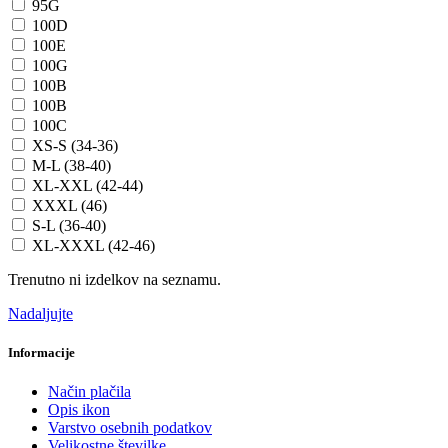
95G
100D
100E
100G
100B
100B
100C
XS-S (34-36)
M-L (38-40)
XL-XXL (42-44)
XXXL (46)
S-L (36-40)
XL-XXXL (42-46)
Trenutno ni izdelkov na seznamu.
Nadaljujte
Informacije
Način plačila
Opis ikon
Varstvo osebnih podatkov
Velikostne številke